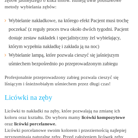
zębów jaśniejszego o kilka tonów. Istnieją dwie podstawowe
metody wybielania zębów:
Wybielanie nakładkowe, na którego efekt Pacjent musi trochę
poczekać (z reguły proces trwa około dwóch tygodni. Pacjent
dostaje zestaw nakładek i specjalistyczny żel wybielający,
którym wypełnia nakładkę i zakłada ją na noc)
Wybielanie lampą, które pozwala cieszyć się jaśniejszym
uśmiechem bezpośrednio po przeprowadzonym zabiegu
Profesjonalnie przeprowadzony zabieg pozwala cieszyć się
lśniącym i śnieżnobiałym uśmiechem przez długi czas!
Licówki na zęby
Licówki to nakładki na zęby, które pozwalają na zmianę ich
koloru oraz kształtu. Do wyboru mamy
licówki kompozytowe
oraz
licówki porcelanowe.
Licówki porcelanowe swoim kolorem i przeziernością najlepiej
przypominają naturalne zęby. Przed założeniem licówek zęby